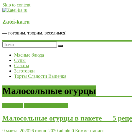
Skip to content
Zatei-ka.ru
— готовим, творим, веселимся!
Мясные блюда
Супы
Салаты
Заготовки
Торты Сладости Выпечка
Малосольные огурцы
Заготовки
Малосольные огурцы
Малосольные огурцы в пакете — 5 реце
9 марта, 2020
26 июня, 2020
admin
0 Комментариев