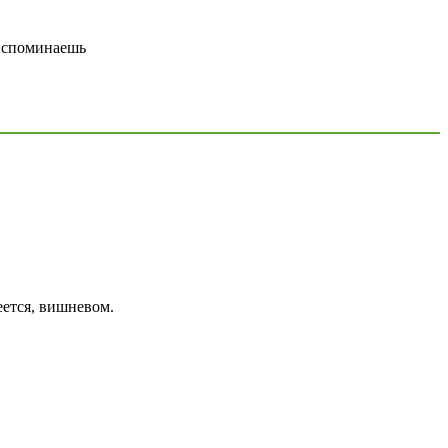
 вспоминаешь
еется, вишневом.