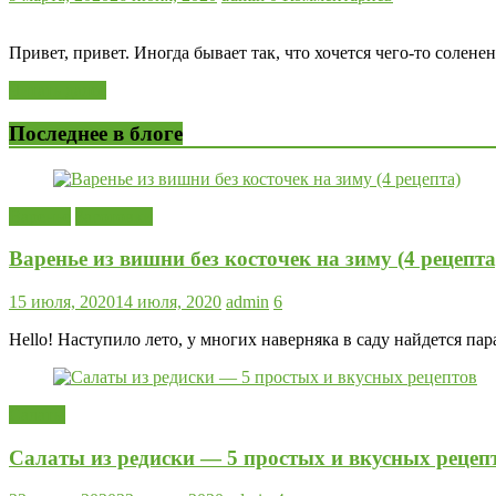
Привет, привет. Иногда бывает так, что хочется чего-то солен
Читать далее
Последнее в блоге
Варенье
Заготовки
Варенье из вишни без косточек на зиму (4 рецепта
15 июля, 2020
14 июля, 2020
admin
6
Hello! Наступило лето, у многих наверняка в саду найдется пар
Салаты
Салаты из редиски — 5 простых и вкусных рецеп