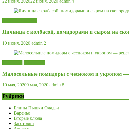
22 июня, 2020
22 июня, 2020
admin
4
Омлеты Яичница
Яичница с колбасой, помидорами и сыром на ско
10 июня, 2020
admin
2
Заготовки
Помидоры
Малосольные помидоры с чесноком и укропом — 
10 мая, 2020
9 мая, 2020
admin
8
Рубрики
Блины Пышки Оладьи
Варенье
Вторые блюда
Заготовки
Закуски